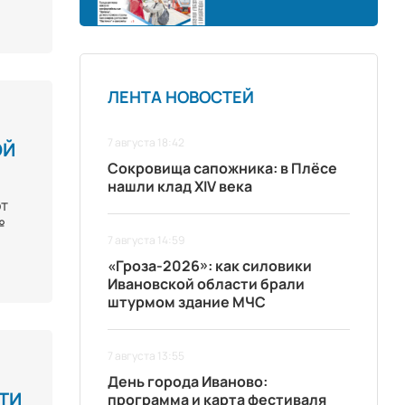
ЛЕНТА НОВОСТЕЙ
7 августа 18:42
ОЙ
Сокровища сапожника: в Плёсе
нашли клад XIV века
от
№
7 августа 14:59
«Гроза-2026»: как силовики
Ивановской области брали
штурмом здание МЧС
7 августа 13:55
День города Иваново:
ТИ
программа и карта фестиваля