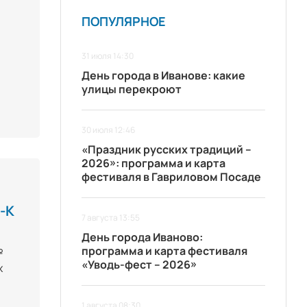
ПОПУЛЯРНОЕ
31 июля 14:30
День города в Иванове: какие
улицы перекроют
30 июля 12:46
«Праздник русских традиций –
2026»: программа и карта
фестиваля в Гавриловом Посаде
-К
7 августа 13:55
День города Иваново:
программа и карта фестиваля
№
«Уводь-фест – 2026»
х
1 августа 08:30