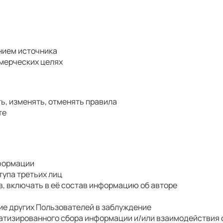
нием источника
мерческих целях
ь, изменять, отменять правила
те
формации
тупа третьих лиц
в, включать в её состав информацию об авторе
ие других Пользователей в заблуждение
атизированного сбора информации и/или взаимодействия 