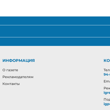
ИНФОРМАЦИЯ
КО
О газете
Те
94-
Рекламодателям
Ema
Контакты
Рек
igr
Под
igp