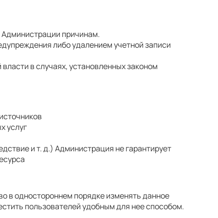
т Администрации причинам.
едупреждения либо удалением учетной записи
власти в случаях, установленных законом
 источников
х услуг
дствие и т. д.) Администрация не гарантирует
есурса
аво в одностороннем порядке изменять данное
естить пользователей удобным для нее способом.