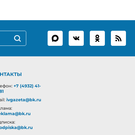
НТАКТЫ
лефон:
+7 (4932) 41-
81
il:
ivgazeta@bk.ru
лама:
eklama@bk.ru
писка:
odpiska@bk.ru