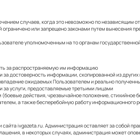
чением случаев, когда это невозможно по независящим о
 ограничено или запрещено законами путем вынесения пр
ователе уполномоченным на то органам государственной 
сть за распространяемую им информацию
и за достоверность информации, скопированной из других
овпадение ожидаемых Пользователем и реально полученны
и за услуги, предоставляемые третьими лицами
(боевые действия, чрезвычайное положение, стихийное бе
телем, а также бесперебойную работу информационного р
 сайта ivgazeta.ru. Администрация оставляет за собой пр
лашения, в некоторых случаях, администрация может опов