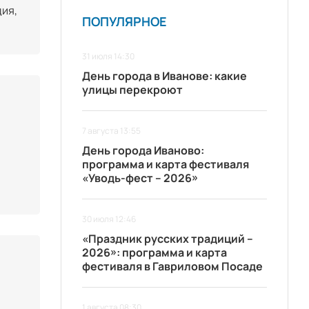
дия,
ПОПУЛЯРНОЕ
31 июля 14:30
День города в Иванове: какие
улицы перекроют
7 августа 13:55
День города Иваново:
программа и карта фестиваля
«Уводь-фест – 2026»
30 июля 12:46
«Праздник русских традиций –
2026»: программа и карта
фестиваля в Гавриловом Посаде
1 августа 08:30