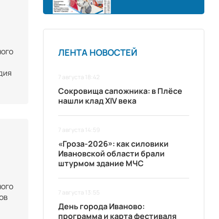
ного
ЛЕНТА НОВОСТЕЙ
дия
7 августа 18:42
Сокровища сапожника: в Плёсе
нашли клад XIV века
7 августа 14:59
«Гроза-2026»: как силовики
Ивановской области брали
штурмом здание МЧС
ного
7 августа 13:55
ов
День города Иваново:
программа и карта фестиваля