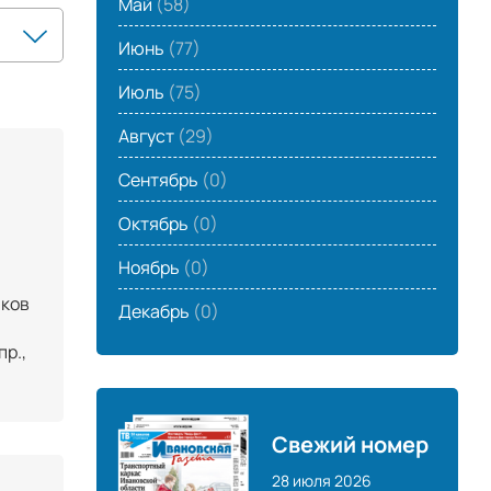
Май
(58)
Июнь
(77)
Июль
(75)
Август
(29)
Сентябрь
(0)
Октябрь
(0)
Ноябрь
(0)
иков
Декабрь
(0)
пр.,
Свежий номер
28 июля 2026