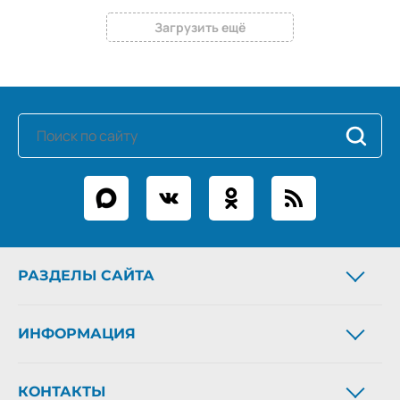
Загрузить ещё
РАЗДЕЛЫ САЙТА
Новости
ИНФОРМАЦИЯ
Статьи
Фоторепортажи
О газете
Архив газеты
КОНТАКТЫ