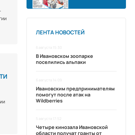
т
гии
ЛЕНТА НОВОСТЕЙ
6 августа 15:30
В Ивановском зоопарке
поселились альпаки
ТИ
6 августа 14:09
Ивановским предпринимателям
помогут после атак на
Wildberries
гии
5 августа 17:52
Четыре кинозала Ивановской
области получат гранты от