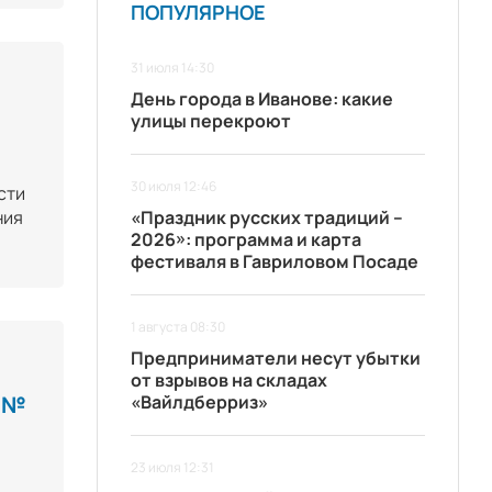
ПОПУЛЯРНОЕ
31 июля 14:30
День города в Иванове: какие
улицы перекроют
30 июля 12:46
сти
ния
«Праздник русских традиций –
2026»: программа и карта
фестиваля в Гавриловом Посаде
1 августа 08:30
Предприниматели несут убытки
от взрывов на складах
 №
«Вайлдберриз»
23 июля 12:31