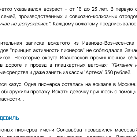
четко указывался возраст – от 16 до 23 лет. В первую 
семей, производственных и совхозно-колхозных отрядов
учае не допускались"
. Каждому вожатому предписывалос
ительная записка вожатого из Иваново-Вознесенска
годов "принцип активности пионеров" не соблюдался. Зач
иков. Некоторые округа Ивановской промышленной обл
в дороге и проезд в плацкартных вагонах:
"Питания 
е средства и даже занять из кассы "Артека" 330 рублей.
лся казус. Одна пионерка осталась на вокзале в Москве:
д обнаружили пропажу. Искать девочку пришлось с помощь
асности...
ДЕВИЛЬ
 юных пионеров имени Соловьёва проводился массовы