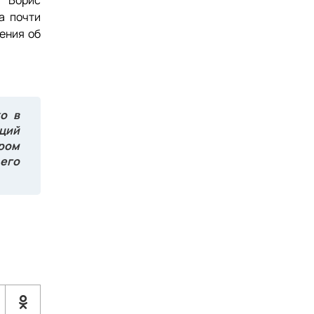
й Борис
а почти
ения об
о в
ций
ором
 его