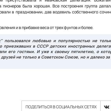
ом присутствовала и ивановская делегация. Вожаты
а пионеров была хорошая. Все построения группа делал
овали в праздновании, дав водевиль собственного сочин
вления и в прибавке веса от трех фунтов и более.
к" пользовался любовью и популярностью не тольк
во приезжавших в СССР детских иностранных делега
али его гостями. И уже к своему пятилетию, о кот
друзей не только в Советском Союзе, но и далеко за
ПОДЕЛИТЬСЯ В СОЦИАЛЬНЫХ СЕТЯХ