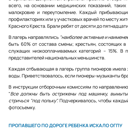
всего, на основании медицинских показаний, таких
малокровие и переутомление. Каждый прибывающи
профилакториях или у участковых врачей по месту жи
Красного Креста. Брали ребят от десяти до пятнадцати
В лагерь направлялись
"наиболее активные и наимене
быть 60% от состава смены; крестьян, состоящих в 
служащих низкооплачиваемых категорий – 15%. В п
представителей национальных меньшинств.
Каждая отбывающая в лагерь группа пионеров имела з
воды. Приветствовалось, если пионеры-музыканты бра
В инструкции отборочным комиссиям по направлению 
"
Все должны быть острижены под машинку, вымыты 
стричься "под польку".
Подчеркивалось, чтобы каждый
фотосъемку.
ПРОПАВШЕГО ПО ДОРОГЕ РЕБЕНКА ИСКАЛО ОГПУ