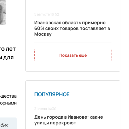
5 августа 16:52
Ивановская область примерно
60% своих товаров поставляет в
Москву
то лет
Показать ещё
м для
ПОПУЛЯРНОЕ
бщества
торными
31 июля 14:30
День города в Иванове: какие
улицы перекроют
юбил