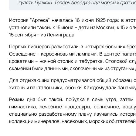
гулять Пушкин. Теперь беседка над морем и грот но
История "Артека" началась 16 июня 1925 года: в это
установили такой: к 15 июня – дети из Москвы; к 15 июл
15 сентября – из Ленинграда.
Первых пионеров разместили в четырех больших брез
Освещение – керосиновыми лампами. В центре палато
кроватями – ночной столик и табуретка. Столовой сл
скамейки были длинными, сколоченными из струганых 
Для отдыхающих предусматривался общий образец од
хитоны и панталончики, юбочки. Каждому дали панамку
Режим дня был такой: побудка в семь утра, затем 
гимнастика, лечебные процедуры, солнечные, возд
специально разработанному плану изучались истори
коллекции минералов, насекомых, морских обитателей