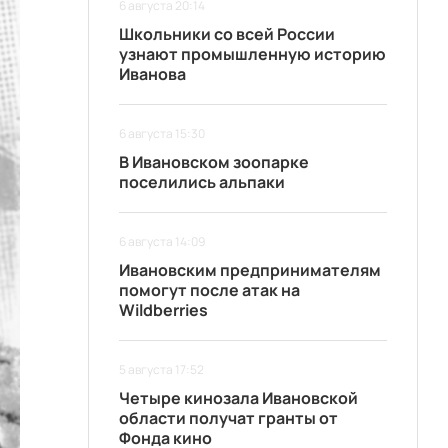
6 августа 20:14
Школьники со всей России
узнают промышленную историю
Иванова
6 августа 15:30
В Ивановском зоопарке
поселились альпаки
6 августа 14:09
Ивановским предпринимателям
помогут после атак на
Wildberries
5 августа 17:52
Четыре кинозала Ивановской
области получат гранты от
Фонда кино