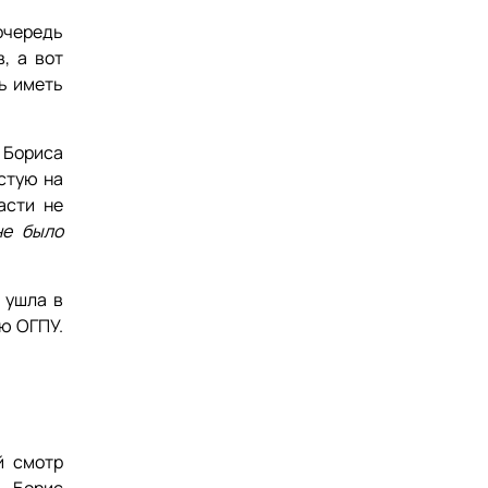
очередь
, а вот
ь иметь
 Бориса
астую на
асти не
не было
 ушла в
ю ОГПУ.
й смотр