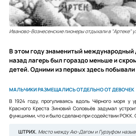
Иваново-Вознесенские пионеры отдыхали в "Артеке" уж
В этом году знаменитый международный д
назад лагерь был гораздо меньше и скром
детей. Одними из первых здесь побывали
МАЛЬЧИКИ РАЗМЕЩАЛИСЬ ОТДЕЛЬНО ОТ ДЕВОЧЕК
В 1924 году, прогуливаясь вдоль Чёрного моря у 
Красного Креста Зиновий Соловьёв задумал устрои
функциями, что и было сделано при содействии РОКК.
ШТРИХ.
Место между Аю-Дагом и Гурзуфом называ