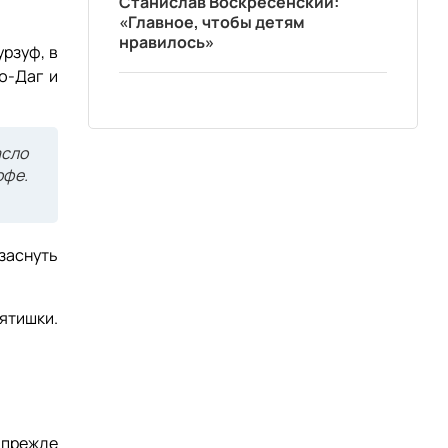
Станислав Воскресенский:
«Главное, чтобы детям
нравилось»
рзуф, в
ю-Даг и
асло
офе.
 заснуть
ятишки.
 прежде