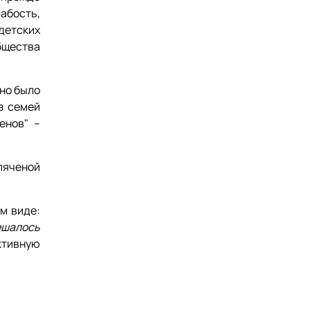
абость,
детских
Общества
но было
з семей
енов" –
пяченой
м виде:
ешалось
ктивную