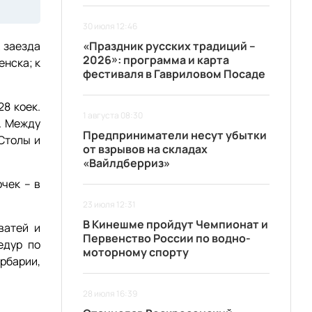
30 июля 12:46
 заезда
«Праздник русских традиций –
2026»: программа и карта
енска; к
фестиваля в Гавриловом Посаде
8 коек.
1 августа 08:30
. Между
Предприниматели несут убытки
 Столы и
от взрывов на складах
«Вайлдберриз»
чек – в
23 июля 12:31
В Кинешме пройдут Чемпионат и
ватей и
Первенство России по водно-
едур по
моторному спорту
рбарии,
28 июля 16:39