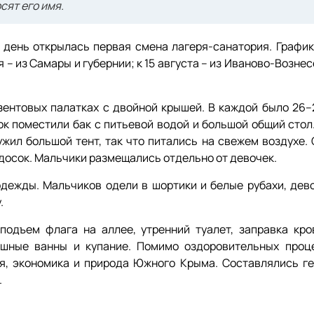
сят его имя.
т день открылась первая смена лагеря-санатория. График
я – из Самары и губернии; к 15 августа – из Иваново-Вознес
ентовых палатках с двойной крышей. В каждой было 26–2
к поместили бак с питьевой водой и большой общий стол
ужил большой тент, так что питались на свежем воздухе.
досок. Мальчики размещались отдельно от девочек.
ежды. Мальчиков одели в шортики и белые рубахи, дево
.
подъем флага на аллее, утренний туалет, заправка кро
ушные ванны и купание. Помимо оздоровительных проц
я, экономика и природа Южного Крыма. Составлялись ге
.