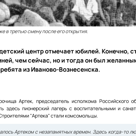
е в третью смену после его открытия.
етский центр отмечает юбилей. Конечно, с
ней, чем сейчас, но и тогда он был желанны
 ребята из Иваново-Вознесенска.
урочища Артек, председатель исполкома Российского о
ть здесь пионерский лагерь с воспитательными и сана
 Строителями "Артека" стали комсомольцы.
лось Артеком с незапамятных времен. Здесь когда-то л