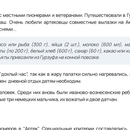
с местными пионерами и ветеранами. Путешествовали в Гу
ьташ. Очень любили артековцы совместные вылазки на А
снями...
со или рыба (300 г), яйца (2 шт.), молоко (600 мл), м
ы (по 200 г), белый хлеб (600 г), сахар (60 г), какао или к
кты привозили из Гурзуфа на конной повозке.
охлый час", так как в жару палатки сильно нагревались,
ен: дневной отдых детям необходим.
человек. Среди них вновь были иваново-вознесенские реб
е три немецких мальчика, их вожатый и двое датчан.
онеров в "Артек". Специальные критерии составлялись,