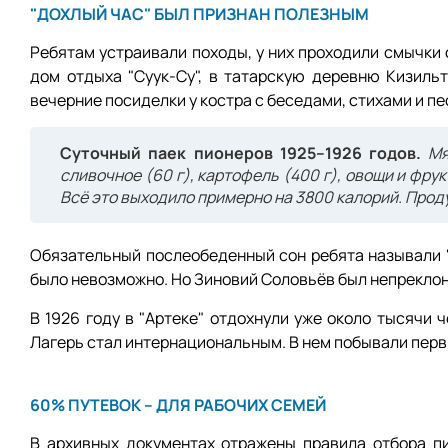
"ДОХЛЫЙ ЧАС" БЫЛ ПРИЗНАН ПОЛЕЗНЫМ
Ребятам устраивали походы, у них проходили смычки 
дом отдыха "Суук-Су", в татарскую деревню Кизил
вечерние посиделки у костра с беседами, стихами и пе
Суточный паек пионеров 1925–1926 годов.
Мя
сливочное (60 г), картофель (400 г), овощи и фрукт
Всё это выходило примерно на 3800 калорий. Проду
Обязательный послеобеденный сон ребята называли "д
было невозможно. Но Зиновий Соловьёв был непреклон
В 1926 году в "Артеке" отдохнули уже около тысячи 
Лагерь стал интернациональным. В нем побывали первы
60% ПУТЕВОК – ДЛЯ РАБОЧИХ СЕМЕЙ
В архивных документах отражены правила отбора пи