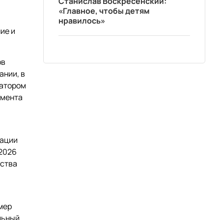
Станислав Воскресенский:
«Главное, чтобы детям
,
нравилось»
ие и
ов
ании, в
натором
амента
зации
 2026
йства
мер
льный