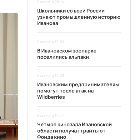
6 августа 20:14
Школьники со всей России
узнают промышленную историю
Иванова
6 августа 15:30
В Ивановском зоопарке
поселились альпаки
6 августа 14:09
Ивановским предпринимателям
помогут после атак на
Wildberries
5 августа 17:52
Четыре кинозала Ивановской
области получат гранты от
Фонда кино