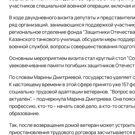
участников специальной военной операции, включая 
В ходе двухдневного визита депутаты и представител
ряд организаций, занимающихся поддержкой участнико
региональное отделение фонда "Защитники Отечества".
Казанского танкового училища, обсудили меры поддер
военной службой, вопросы совершенствования подгот
Основным мероприятием визита стал круглый стол "С
увековечивание памяти погибших защитников Отечеств
По словам Марины Дмитриевой, государство уделяет с
К настоящему времени в этой сфере принято уже 157 
социально-трудовой адаптации ветеранов. "Вопрос в
актуален", – подчеркнула Марина Дмитриева. Она поясн
профессию, кто-то – начать своё дело, а кто-то остат
образование.
Так, после возвращения домой ветеран может устроить
приостановления трудового договора засчитывается в 