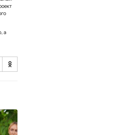
роект
ого
, а