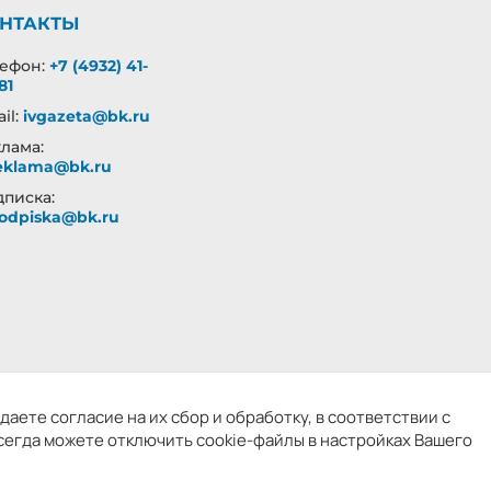
НТАКТЫ
лефон:
+7 (4932) 41-
81
il:
ivgazeta@bk.ru
лама:
eklama@bk.ru
писка:
odpiska@bk.ru
надзором. Учредитель: БУ «Ивановские газеты».
аете согласие на их сбор и обработку, в соответствии с
т запрещено
сегда можете отключить cookie-файлы в настройках Вашего
ых