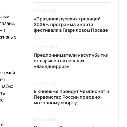
30 июля 12:46
елый
«Праздник русских традиций –
Казани,
2026»: программа и карта
ами
фестиваля в Гавриловом Посаде
 жизнь с
1 августа 08:30
Предприниматели несут убытки
от взрывов на складах
«Вайлдберриз»
 семей.
щен
23 июля 12:31
ычайно
В Кинешме пройдут Чемпионат и
ить
Первенство России по водно-
ее
моторному спорту
28 июля 16:39
ти.