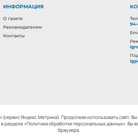
ИНФОРМАЦИЯ
КО
О газете
Те
94-
Рекламодателям
Ema
Контакты
Рек
igr
Под
igp
запись 06.11.2019 серия ЭЛ № ФС 77 - 77098, зарегистрировано Роском
 (сервис Яндекс.Метрика). Продолжая использовать сайт, Вы д
дактор: Кузьмичев А.Е. Копирование материалов без ссылки на сай
 в разделе «Политика обработки персональных данных». Вы в
браузера.
словия использования сайта
Политика обработки персональных данн