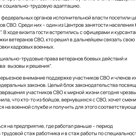
их социально-трудовую адаптацию.
и федеральных органов исполнительной власти посетили ц
в СВО. Среди них – один из Центров занятости населения 
 В ходе визита гости встретились с офицерами и курсант
жки ветеранов СВО, кто решил в дальнейшем связать свою
овки кадровых военных.
оциально-трудовые права ветеранов боевых действий и
а: вызовы и решения".
ерьезное внимание поддержке участников СВО и членов их
федеральных законов. Целый блок законодательства посвя
озвращения участников СВО к мирной жизни сегодня чрезв
ила, что кто-то из бойцов, вернувшихся с СВО, хочет смен
ься на военной службе и получить для этого соответствующ
ся на предприятие, где работал раньше – период
трудовой стаж работника и в стаж работы по специальнос