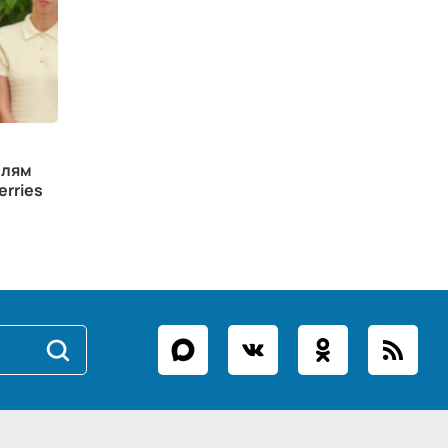
елям
erries