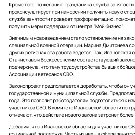
Кроме того, по желанию гражданина служба занятости 
проконсультирует при намерении получить новую специ
служба занятости проведет профориентацию, поможет
получить меры поддержки от центра "Мой бизнес".
Значимым нововведением стало установление на закон
специальной военной операции. Марина Дмитриева сооб
других регионах эта работа ведется. Так, Ивановская
Станиславом Воскресенским соответствующий законоп
подчеркнула, что тему трудоустройства бывших бойцов
Ассоциации ветеранов СВО.
Законопроект предполагается доработать, чтобы он у
государственной и муниципальной службы. Предполагае
года. Это позволит работодателям подготовиться к и
участников СВО. В комитете Ивановской области по тр
отмечают, что действие нового закона затронет более
Добавим, что в Ивановской области для участников С
социальной поддержки. Часть из них – в сфере занятос