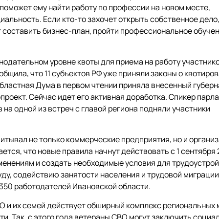
поможет ему найти работу по профессии на новом месте,
альность. Если кто-то захочет открыть собственное дело
 составить бизнес-план, пройти профессиональное обучен
одательном уровне квоты для приема на работу участник
щила, что 11 субъектов РФ уже приняли законы о квотиров
 областная Дума в первом чтении приняла внесенный губер
роект. Сейчас идет его активная доработка. Спикер парл
 на одной из встреч с главой региона подняли участники
читывал не только коммерческие предприятия, но и органи
тся, что новые правила начнут действовать с 1 сентября
зменениям и создать необходимые условия для трудоустро
уду, содействию занятости населения и трудовой миграции
 350 работодателей Ивановской области.
ВО и их семей действует обширный комплекс региональных 
ти. Так, с этого года ветераны СВО могут заключить социа