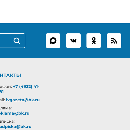
НТАКТЫ
лефон:
+7 (4932) 41-
81
il:
ivgazeta@bk.ru
лама:
eklama@bk.ru
писка:
odpiska@bk.ru