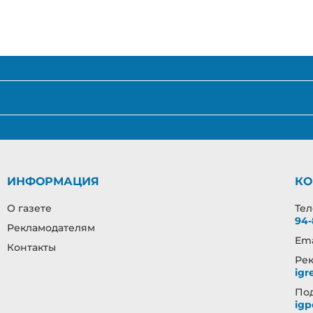
ИНФОРМАЦИЯ
КО
О газете
Те
94-
Рекламодателям
Ema
Контакты
Рек
igr
Под
igp