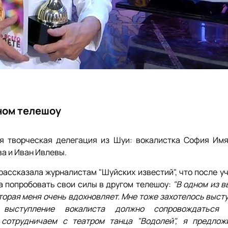
ном телешоу
я творческая делегация из Шуи: вокалистка София Имя
ва и Иван Ивлевы.
ассказала журналистам "Шуйских известий", что после уч
а попробовать свои силы в другом телешоу:
"В одном из в
торая меня очень вдохновляет. Мне тоже захотелось выст
 выступление вокалиста должно сопровождаться 
 сотрудничаем с театром танца "Водолей", я предлож