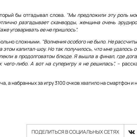
оторый бы отгадывал слова.
"Мы предложили эту роль мо
тлично разгадывает сканворды, женщина очень эрудиро
же уговаривать ее не пришлось".
овольно сложными.
"Волнения особого не было. Не рассчит
а этом капитал-шоу. Но так получилось, что мне удалось 
 пекли в продолговатом блюде. Я вышла в финал, где дог
 чего-либо. А вот на суперигру я не решилась",
– расск
, а набранных за игру 3100 очков хватило на смартфон и н
ПОДЕЛИТЬСЯ В СОЦИАЛЬНЫХ СЕТЯХ