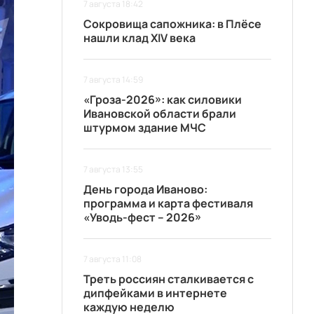
7 августа 18:42
Сокровища сапожника: в Плёсе
нашли клад XIV века
7 августа 14:59
«Гроза-2026»: как силовики
Ивановской области брали
штурмом здание МЧС
7 августа 13:55
День города Иваново:
программа и карта фестиваля
«Уводь-фест – 2026»
7 августа 11:08
Треть россиян сталкивается с
дипфейками в интернете
каждую неделю