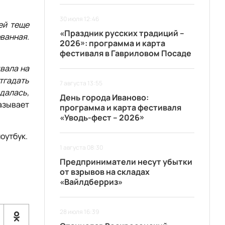
30 июля 12:46
ей теще
«Праздник русских традиций –
ванная.
2026»: программа и карта
фестиваля в Гавриловом Посаде
ывала на
отгадать
7 августа 13:55
адалась,
День города Иваново:
азывает
программа и карта фестиваля
«Уводь-фест – 2026»
оутбук.
1 августа 08:30
Предприниматели несут убытки
от взрывов на складах
«Вайлдберриз»
28 июля 16:39