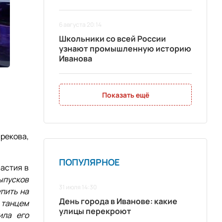
6 августа 20:14
Школьники со всей России
узнают промышленную историю
Иванова
Показать ещё
рекова,
ПОПУЛЯРНОЕ
астия в
ыпусков
31 июля 14:30
упить на
День города в Иванове: какие
танцем
улицы перекроют
ила его