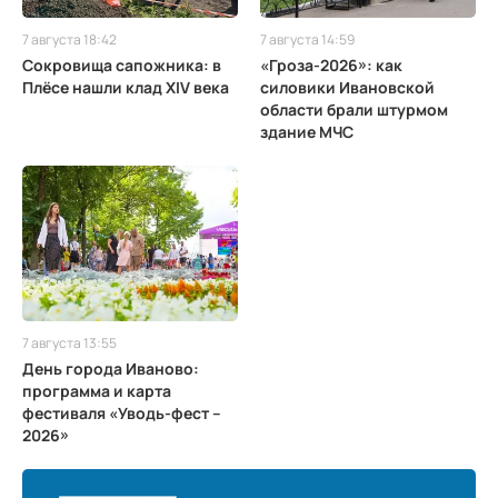
7 августа 18:42
7 августа 14:59
Сокровища сапожника: в
«Гроза-2026»: как
Плёсе нашли клад XIV века
силовики Ивановской
области брали штурмом
здание МЧС
7 августа 13:55
День города Иваново:
программа и карта
фестиваля «Уводь-фест –
2026»