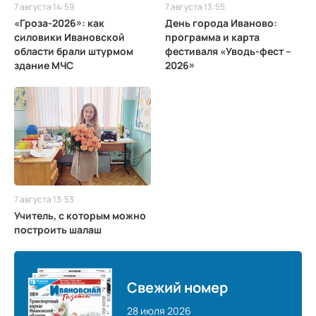
7 августа 14:59
7 августа 13:55
«Гроза-2026»: как
День города Иваново:
силовики Ивановской
программа и карта
области брали штурмом
фестиваля «Уводь-фест –
здание МЧС
2026»
7 августа 13:53
Учитель, с которым можно
построить шалаш
Свежий номер
28 июля 2026