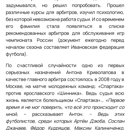
задумывался, но решил попробовать. Прошел
различные курсы для арбитров, изучил психологию,
без которой невозможна работа судьи. И со временем
его фамилия стала появляться в списке
рекомендованных арбитров для обслуживания игр
чемпионата России (документ ежегодно перед
началом сезона составляет Ивановская федерация
футбола).
По счастливой случайности одно из первых
серьезных назначений Антона Криволапова в
качестве главного арбитра состоялось в 2008 году в
Москве, на матче молодежных команд: «Спартака»
против ярославского «Шинника». Ведь судья всю
жизнь является болельщиком «Спартака»…
«Первое
время я не мог поверить, что всё это происходит со
мной,
– рассказывает Антон.
– Ведь этих
футболистов, среди которых Артём Дзюба, Сослан
Джанаев, Фёдор Кудряшов, Максим Калиниченко,