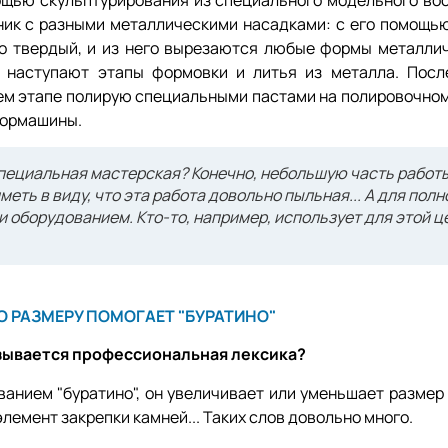
ощью скульптурирования из специального модельного вос
ник с разными металлическими насадками: с его помощь
но твердый, и из него вырезаются любые формы металли
, наступают этапы формовки и литья из металла. Посл
ем этапе полирую специальными пастами на полировочном
бормашины.
специальная мастерская? Конечно, небольшую часть работ
еть в виду, что эта работа довольно пыльная... А для полн
и оборудованием. Кто-то, например, использует для этой ц
 РАЗМЕРУ ПОМОГАЕТ "БУРАТИНО"
называется профессиональная лексика?
ванием "буратино", он увеличивает или уменьшает размер
элемент закрепки камней... Таких слов довольно много.