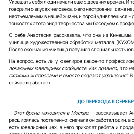
Украшать себя люди начали еще с древних времен. И т
говорили о вкусах человека, о его настроении, даже 
неотъемлемым в нашей жизни, и порой удивляешься – д
тонкостях этого вида творчества мы беседуем с про
О себе Анастасия рассказала, что она из Кинешмы,
училище художественной обработки металла (КУХОМ)
После окончания училища получила специальность юв
На вопрос, есть ли у ювелиров какое-то профессио
локальных ювелирных сообществ. Как правило, это н
схожими интересами и вместе создают украшения".
В 
сейчас и работает.
ДО ПЕРЕХОДА К СЕРЕБ
– Этот бренд находится в Москве,
– рассказывает Ан
расширялась постепенно: сначала он работал один, а 
есть ювелирный цех, в него приходят ребята и прод