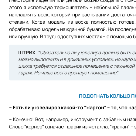
Некоторые изделия или детали можно создать с пом
этого я использую термошпатель – небольшой паяль
наплавлять воск, который при застывании достаточ
стеками. Когда модель из воска полностью готова
обрабатываю модель наждачной бумагой. На последн
или вручную. В труднодоступных местах – с помощью 
ШТРИХ.
"Обязательно ли у ювелира должна быть 
можно выполнить и в домашних условиях, но надо им
цикла требуется отдельное помещение с техникой 
гараж. Но чаще всего арендует помещение".
ПОДОГНАТЬ КОЛЬЦО ПО
– Есть ли у ювелиров какой-то "жаргон" – то, что 
– Конечно! Вот, например, инструмент с забавным наз
Слово "корнер" означает шарик из металла, "крапан" – 