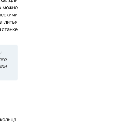
ка. Для
ю можно
ческими
е литья
 станке
ы
ого
ели
 кольца.