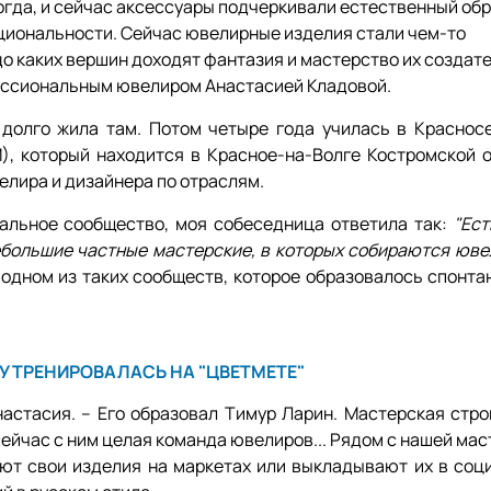
огда, и сейчас аксессуары подчеркивали естественный обр
национальности. Сейчас ювелирные изделия стали чем-то
о каких вершин доходят фантазия и мастерство их создател
фессиональным ювелиром Анастасией Кладовой.
 долго жила там. Потом четыре года училась в Краснос
, который находится в Красное-на-Волге Костромской о
елира и дизайнера по отраслям.
нальное сообщество, моя собеседница ответила так:
"Ест
ебольшие частные мастерские, в которых собираются юве
одном из таких сообществ, которое образовалось спонтан
РУ ТРЕНИРОВАЛАСЬ НА "ЦВЕТМЕТЕ"
астасия. – Его образовал Тимур Ларин. Мастерская стро
сейчас с ним целая команда ювелиров... Рядом с нашей ма
ают свои изделия на маркетах или выкладывают их в соц