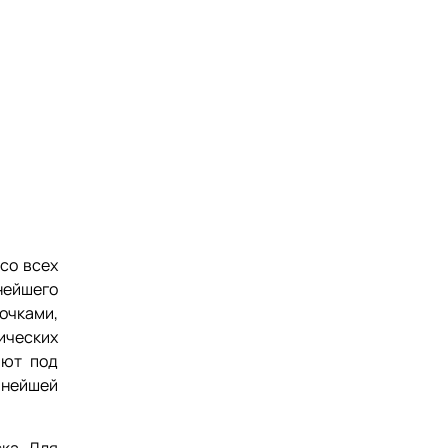
со всех
ьнейшего
очками,
ических
ают под
льнейшей