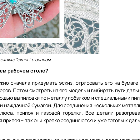
технике "скань" с опалом
шем рабочем столе?
жно сначала придумать эскиз, отрисовать его на бумаге 
меров. Потом смотреть на его модель и выбирать пути дал
мощью выпиловки по металлу лобзиком и специальными пил
и наждачной бумагой. Для соединения нескольких металл
юса, припоя и газовой горелки. Все детали разогрев
 припоя – так они крепко соединяются и уже готовы к да