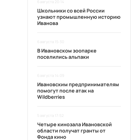
6 августа 20:14
Школьники со всей России
узнают промышленную историю
Иванова
6 августа 15:30
В Ивановском зоопарке
поселились альпаки
6 августа 14:09
Ивановским предпринимателям
помогут после атак на
Wildberries
5 августа 17:52
Четыре кинозала Ивановской
области получат гранты от
Фонда кино