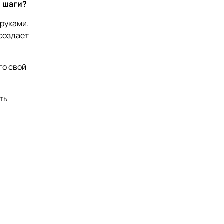
е шаги?
руками.
создает
го свой
ть