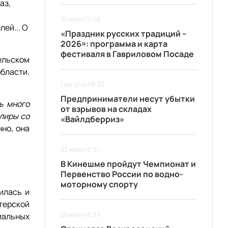
аз,
30 июля 12:46
ей... О
«Праздник русских традиций –
2026»: программа и карта
фестиваля в Гавриловом Посаде
ельском
бласти.
1 августа 08:30
Предприниматели несут убытки
ь много
от взрывов на складах
лиры со
«Вайлдберриз»
но, она
23 июля 12:31
В Кинешме пройдут Чемпионат и
Первенство России по водно-
моторному спорту
илась и
стерской
28 июля 16:39
иальных