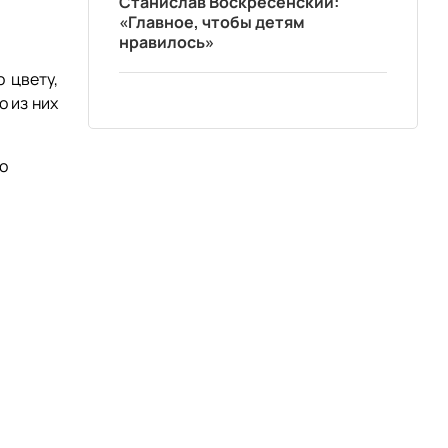
Станислав Воскресенский:
«Главное, чтобы детям
нравилось»
 цвету,
о из них
о