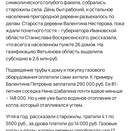
символического голубого факела, собрались
старожилы села. День был рабочий, и остальное
население пригородной деревни разъехалось по
делам. Староста деревни Валентина Нестерова, пока
ждали почетного гостя – губернатора Ивановской
области Станислава Воскресенского, рассказала,
что всего в населенном пункте 26 домов. На
газификацию Фатьянова область выделила
субсидию в 2,6 млн руб.
Подведение трубы к дому и покупку газового
оборудования оплатили сами жители. К примеру,
Валентина Петровна заплатила 290 000 руб. Ее 81-
летняя соседка Нина Шабалина почти вдвое меньше
– 148 000. Но у нее уже было водяное отопление от
котла, который отапливался углем.
Угля в год, рассказали старожилы, тратили 4 т по
5500 руб., за дрова платили до 14 000 руб. Газовые
котлы и плиты жители деревни опробовали уже 12