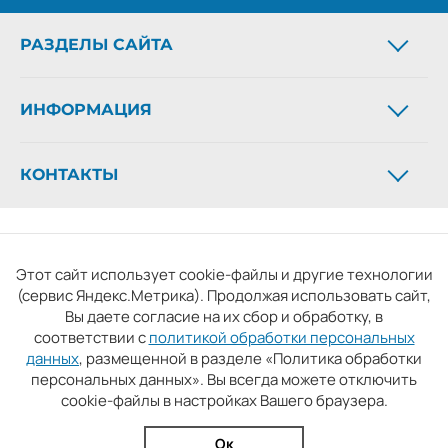
РАЗДЕЛЫ САЙТА
Новости
ИНФОРМАЦИЯ
Статьи
Фоторепортажи
О газете
Архив газеты
КОНТАКТЫ
Рекламодателям
Официальные документы
Контакты
Телефон:
+7 (4932) 41-94-81
Новости партнёров
СМИ: «Ивановская газета - сайт». Реестровая запись 06.11.2019
Email:
ivgazeta@bk.ru
серия ЭЛ № ФС 77 - 77098, зарегистрировано Роскомнадзором.
Реклама:
igreklama@bk.ru
Этот сайт использует cookie-файлы и другие технологии
Учредитель: БУ «Ивановские газеты».
Подписка:
igpodpiska@bk.ru
(сервис Яндекс.Метрика). Продолжая использовать сайт,
Главный редактор: Кузьмичев А.Е. Копирование материалов
Вы даете согласие на их сбор и обработку, в
без ссылки на сайт запрещено
соответствии с
политикой обработки персональных
Условия использования сайта
Политика обработки
данных
, размещенной в разделе «Политика обработки
персональных данных». Вы всегда можете отключить
персональных данных
cookie-файлы в настройках Вашего браузера.
Разработка и поддержка сайта
thisislogic.ru
Ок