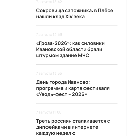
7 августа 18:42
Сокровища сапожника: в Плёсе
нашли клад XIV века
7 августа 14:59
«Гроза-2026»: как силовики
Ивановской области брали
штурмом здание МЧС
7 августа 13:55
День города Иваново:
программа и карта фестиваля
«Уводь-фест – 2026»
7 августа 11:08
Треть россиян сталкивается с
дипфейками в интернете
каждую неделю