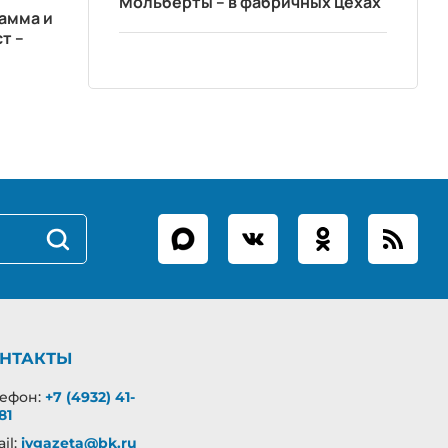
Мольберты – в фабричных цехах
амма и
т –
НТАКТЫ
лефон:
+7 (4932) 41-
81
il:
ivgazeta@bk.ru