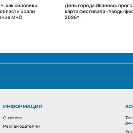
»: как силовики
День города Иваново: прогр
области брали
карта фестиваля «Уводь-фес
ание МЧС
2026»
ИНФОРМАЦИЯ
КО
О газете
Те
94-
Рекламодателям
Ema