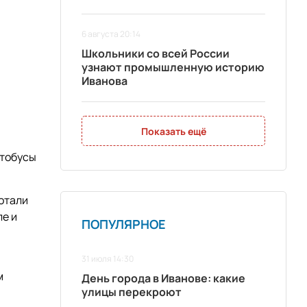
6 августа 20:14
Школьники со всей России
узнают промышленную историю
Иванова
Показать ещё
втобусы
ботали
ле и
ПОПУЛЯРНОЕ
31 июля 14:30
м
День города в Иванове: какие
улицы перекроют