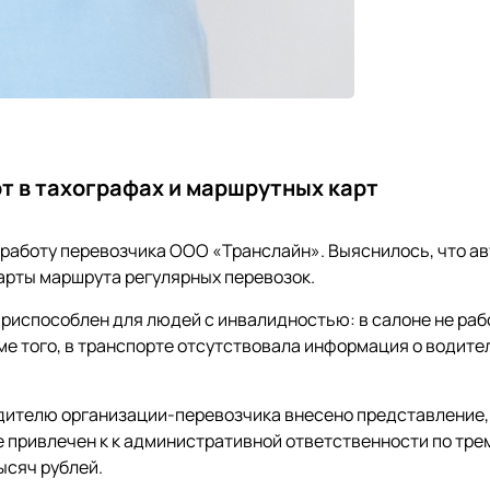
т в тахографах и маршрутных карт
работу перевозчика ООО «Транслайн». Выяснилось, что а
карты маршрута регулярных перевозок.
 приспособлен для людей с инвалидностью: в салоне не ра
ме того, в транспорте отсутствовала информация о водите
одителю организации-перевозчика внесено представление,
е привлечен к к административной ответственности по тре
ысяч рублей.