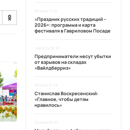
30 июля 12:46
«Праздник русских традиций –
2026»: программа и карта
фестиваля в Гавриловом Посаде
1 августа 08:30
Предприниматели несут убытки
от взрывов на складах
«Вайлдберриз»
28 июля 16:39
Станислав Воскресенский:
«Главное, чтобы детям
нравилось»
24 июля 09:30