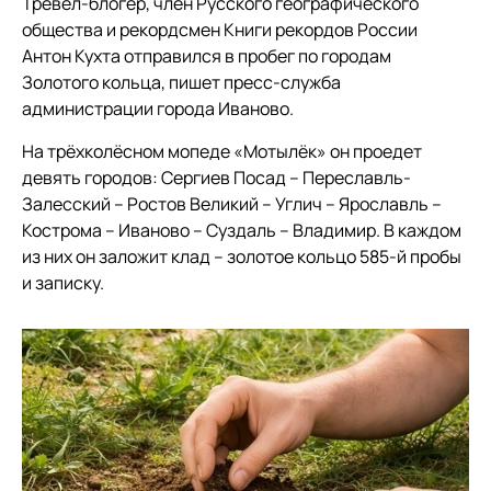
Тревел-блогер, член Русского географического
общества и рекордсмен Книги рекордов России
Антон Кухта отправился в пробег по городам
Золотого кольца, пишет пресс-служба
администрации города Иваново.
На трёхколёсном мопеде «Мотылёк» он проедет
девять городов: Сергиев Посад – Переславль-
Залесский – Ростов Великий – Углич – Ярославль –
Кострома – Иваново – Суздаль – Владимир. В каждом
из них он заложит клад – золотое кольцо 585-й пробы
и записку.