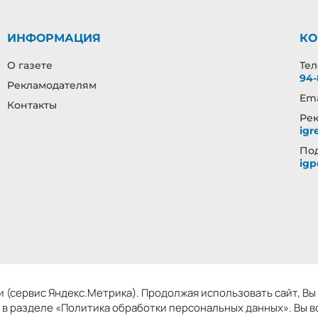
ИНФОРМАЦИЯ
КО
О газете
Те
94-
Рекламодателям
Ema
Контакты
Рек
igr
Под
igp
запись 06.11.2019 серия ЭЛ № ФС 77 - 77098, зарегистрировано Роском
 (сервис Яндекс.Метрика). Продолжая использовать сайт, Вы д
дактор: Кузьмичев А.Е. Копирование материалов без ссылки на сай
 в разделе «Политика обработки персональных данных». Вы в