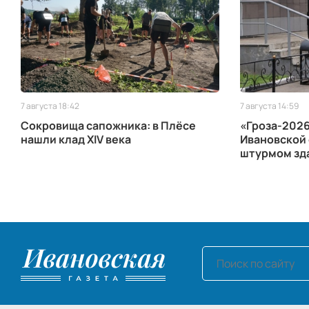
7 августа 18:42
7 августа 14:59
Сокровища сапожника: в Плёсе
«Гроза-2026
нашли клад XIV века
Ивановской 
штурмом зд