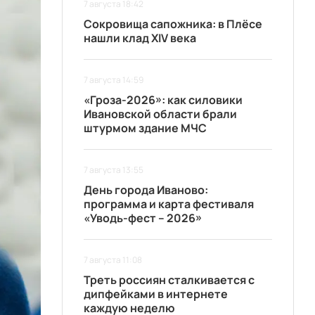
7 августа 18:42
Сокровища сапожника: в Плёсе
нашли клад XIV века
7 августа 14:59
«Гроза-2026»: как силовики
Ивановской области брали
штурмом здание МЧС
7 августа 13:55
День города Иваново:
программа и карта фестиваля
«Уводь-фест – 2026»
7 августа 11:08
Треть россиян сталкивается с
дипфейками в интернете
каждую неделю