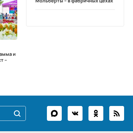
Мольберты – в фабричных цехах
амма и
т –