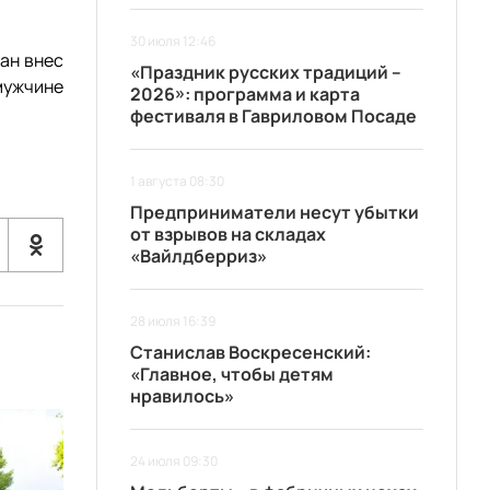
30 июля 12:46
ган внес
«Праздник русских традиций –
мужчине
2026»: программа и карта
фестиваля в Гавриловом Посаде
1 августа 08:30
Предприниматели несут убытки
от взрывов на складах
«Вайлдберриз»
28 июля 16:39
Станислав Воскресенский:
«Главное, чтобы детям
нравилось»
24 июля 09:30