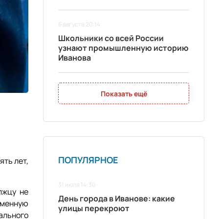
6 августа 20:14
Школьники со всей России
узнают промышленную историю
Иванова
Показать ещё
ПОПУЛЯРНОЕ
ять лет,
31 июля 14:30
лжцу не
День города в Иванове: какие
еменную
улицы перекроют
ального