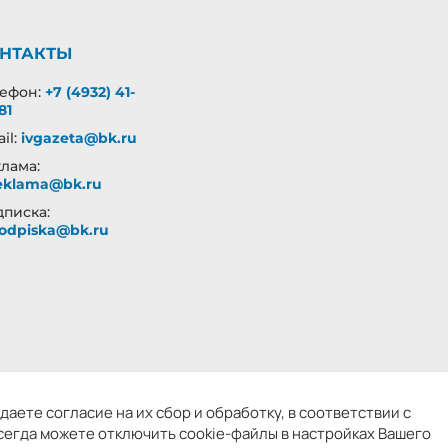
НТАКТЫ
лефон:
+7 (4932) 41-
81
il:
ivgazeta@bk.ru
лама:
eklama@bk.ru
писка:
odpiska@bk.ru
надзором. Учредитель: БУ «Ивановские газеты».
аете согласие на их сбор и обработку, в соответствии с
т запрещено
сегда можете отключить cookie-файлы в настройках Вашего