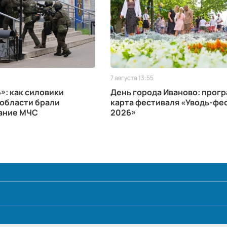
7 августа 13:55
»: как силовики
День города Иваново: прогр
области брали
карта фестиваля «Уводь-фес
ание МЧС
2026»