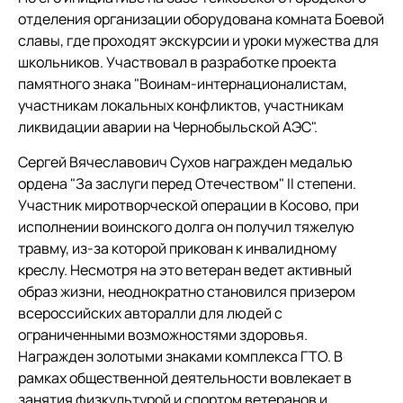
отделения организации оборудована комната Боевой
славы, где проходят экскурсии и уроки мужества для
школьников. Участвовал в разработке проекта
памятного знака "Воинам-интернационалистам,
участникам локальных конфликтов, участникам
ликвидации аварии на Чернобыльской АЭС".
Сергей Вячеславович Сухов награжден медалью
ордена "За заслуги перед Отечеством" II степени.
Участник миротворческой операции в Косово, при
исполнении воинского долга он получил тяжелую
травму, из-за которой прикован к инвалидному
креслу. Несмотря на это ветеран ведет активный
образ жизни, неоднократно становился призером
всероссийских авторалли для людей с
ограниченными возможностями здоровья.
Награжден золотыми знаками комплекса ГТО. В
рамках общественной деятельности вовлекает в
занятия физкультурой и спортом ветеранов и