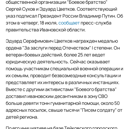
общественной организации "Боевое братство"
Сергей Сухов и Эдуард Цветков. Соответствующий
указ подписал Президент России Владимир Путин. Об
этом в четверг, 18 июля,
сообщает
пресс-служба
правительства Ивановской области.
Эдуард Серафимович Цветков награжден медалью
ордена "За заслуги перед Отечеством" I степени. Он
ветеран боевых действий, более 25 лет ведет
юридическую деятельность. Сейчас оказывает
помощь участникам специальной военной операции и
их семьям, проводит безвозмездные консультации и
представляет их интересы в различных инстанциях.
Вместе с другими активистами "Боевого братства"
доставил ивановским десантникам в зону СВО
больше девяти тонн гуманитарной помощи, около 50
адресных посылок, свыше тысячи "Писем солдату" от
детей региона.
По его инициативе на базе Тейковского городского