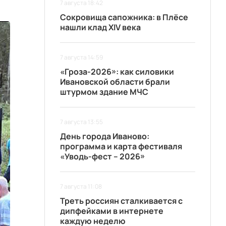
7 августа 18:42
Сокровища сапожника: в Плёсе
нашли клад XIV века
7 августа 14:59
«Гроза-2026»: как силовики
Ивановской области брали
штурмом здание МЧС
7 августа 13:55
День города Иваново:
программа и карта фестиваля
«Уводь-фест – 2026»
7 августа 11:08
Треть россиян сталкивается с
дипфейками в интернете
каждую неделю