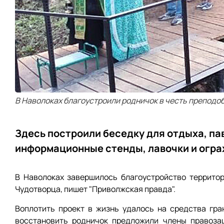
В Наволоках благоустроили родничок в честь преподоб
Здесь построили беседку для отдыха, па
информационные стенды, лавочки и огра
В Наволоках завершилось благоустройство террито
Чудотворца, пишет "Приволжская правда".
Воплотить проект в жизнь удалось на средства гр
восстановить родничок предложили члены правозащ