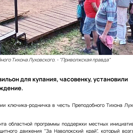
ного Тихона Луховского. - "Приволжская правда"
вильон для купания, часовенку, установили
ждение.
рии ключика-родничка в честь Преподобного Тихона Лух
анта областной программы поддержки местных инициати
итного движения "За Наволокский край", который возг