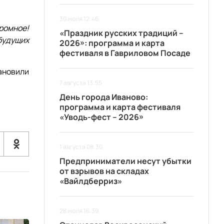
30 июля 12:46
ромное!
«Праздник русских традиций –
будущих
2026»: программа и карта
фестиваля в Гавриловом Посаде
ановили
7 августа 13:55
День города Иваново:
программа и карта фестиваля
«Уводь-фест – 2026»
1 августа 08:30
Предприниматели несут убытки
от взрывов на складах
«Вайлдберриз»
28 июля 16:39