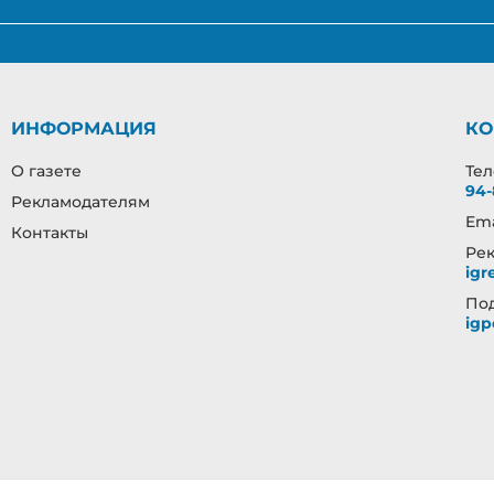
ИНФОРМАЦИЯ
КО
О газете
Те
94-
Рекламодателям
Ema
Контакты
Рек
igr
Под
igp