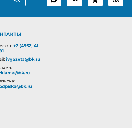
НТАКТЫ
лефон:
+7 (4932) 41-
81
il:
ivgazeta@bk.ru
лама:
eklama@bk.ru
писка:
odpiska@bk.ru