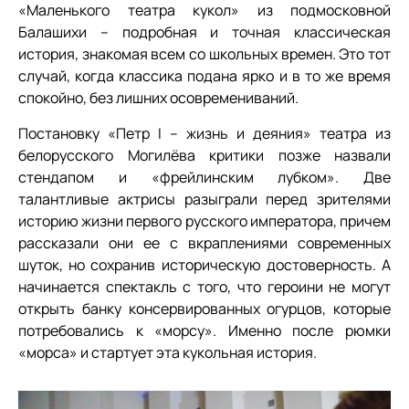
«Маленького театра кукол» из подмосковной
Балашихи – подробная и точная классическая
история, знакомая всем со школьных времен. Это тот
случай, когда классика подана ярко и в то же время
спокойно, без лишних осовремениваний.
Постановку «Петр I – жизнь и деяния» театра из
белорусского Могилёва критики позже назвали
стендапом и «фрейлинским лубком». Две
талантливые актрисы разыграли перед зрителями
историю жизни первого русского императора, причем
рассказали они ее с вкраплениями современных
шуток, но сохранив историческую достоверность. А
начинается спектакль с того, что героини не могут
открыть банку консервированных огурцов, которые
потребовались к «морсу». Именно после рюмки
«морса» и стартует эта кукольная история.