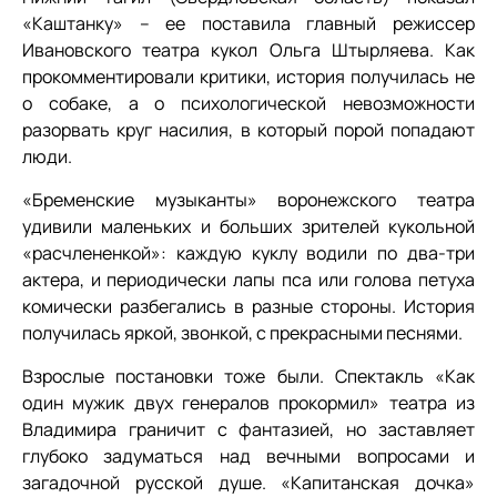
«Каштанку» – ее поставила главный режиссер
Ивановского театра кукол Ольга Штырляева. Как
прокомментировали критики, история получилась не
о собаке, а о психологической невозможности
разорвать круг насилия, в который порой попадают
люди.
«Бременские музыканты» воронежского театра
удивили маленьких и больших зрителей кукольной
«расчлененкой»: каждую куклу водили по два-три
актера, и периодически лапы пса или голова петуха
комически разбегались в разные стороны. История
получилась яркой, звонкой, с прекрасными песнями.
Взрослые постановки тоже были. Спектакль «Как
один мужик двух генералов прокормил» театра из
Владимира граничит с фантазией, но заставляет
глубоко задуматься над вечными вопросами и
загадочной русской душе. «Капитанская дочка»