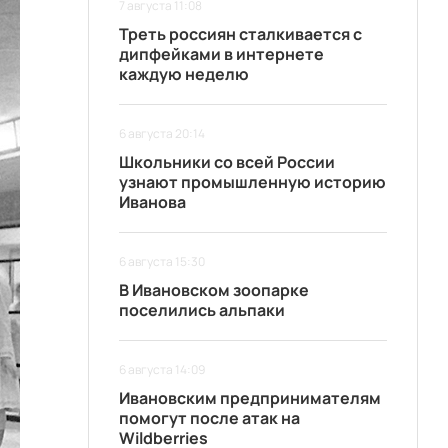
7 августа 11:08
Треть россиян сталкивается с
дипфейками в интернете
каждую неделю
6 августа 20:14
Школьники со всей России
узнают промышленную историю
Иванова
6 августа 15:30
В Ивановском зоопарке
поселились альпаки
6 августа 14:09
Ивановским предпринимателям
помогут после атак на
Wildberries