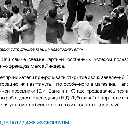
воих сотрудников танцы у новогодней елки.
 Шли самые свежие картины, особенным успехом польз
кино француза Макса Линдера.
предприниматели приурочивали открытие своих заведений. 
орацию или взглянуть, что особенного в магазине. Напр
кман преемники Ю.И. Банкин и К", где продавались техн
ю работу дом "Наследницы Н.Д. Дубынина" по торговле сп
" для устройства бумаготкацкого и продажи его изделий.
 ДЕЛАЛИ ДАЖЕ ИЗ СКОРЛУПЫ