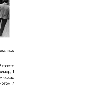
овались
В газете
имер, 1
ические
иртом. 7