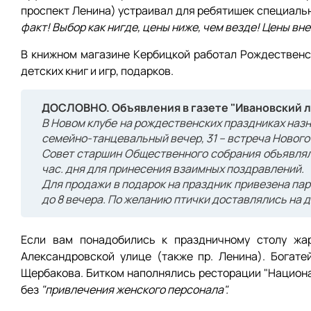
проспект Ленина) устраивал для ребятишек специаль
факт! Выбор как нигде, цены ниже, чем везде! Цены вне
В книжном магазине Кербицкой работал Рождественс
детских книг и игр, подарков.
ДОСЛОВНО. Объявления в газете "Ивановский ли
В Новом клубе на рождественских праздниках назна
семейно-танцевальный вечер, 31 – встреча Нового г
Совет старшин Общественного собрания объявлял,
час. дня для принесения взаимных поздравлений.
Для продажи в подарок на праздник привезена пар
до 8 вечера. По желанию птички доставлялись на д
Если вам понадобились к праздничному столу жар
Александровской улице (также пр. Ленина). Богат
Щербакова. Битком наполнялись ресторации "Национа
без
"привлечения женского персонала".