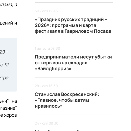
клама, а
30 июля 12:46
«Праздник русских традиций –
шений и
2026»: программа и карта
фестиваля в Гавриловом Посаде
1 августа 08:30
29 –
Предприниматели несут убытки
от взрывов на складах
с 12
«Вайлдберриз»
утра
28 июля 16:39
Станислав Воскресенский:
«Главное, чтобы детям
ьни" на
нравилось»
газине"
е хоров
24 июля 09:30