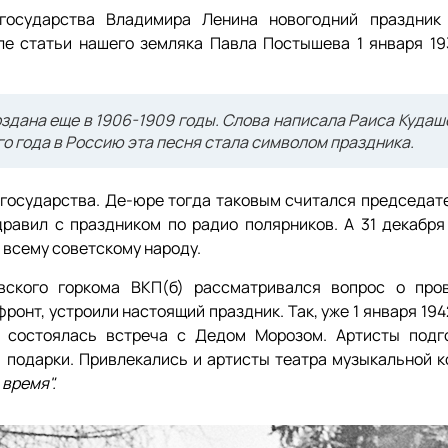
государства Владимира Ленина новогодний праздник
сле статьи нашего земляка Павла Постышева 1 января 19
оздана еще в 1906-1909 годы. Слова написала Раиса Кудаш
о года в Россию эта песня стала символом праздника.
 государства. Де-юре тогда таковым считался председат
равил с праздником по радио полярников. А 31 декабря 
 всему советскому народу.
ского горкома ВКП(б) рассматривался вопрос о про
ронт, устроили настоящий праздник. Так, уже 1 января 194
и состоялась встреча с Дедом Морозом. Артисты подг
и подарки. Привлекались и артисты театра музыкальной к
время".