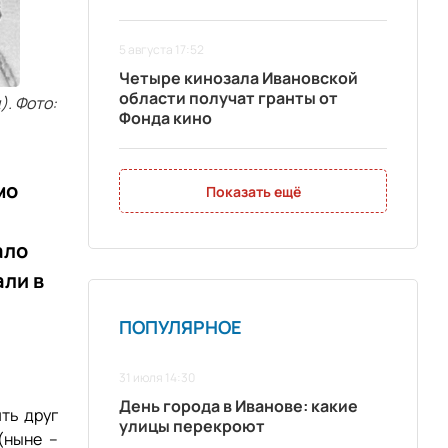
5 августа 17:52
Четыре кинозала Ивановской
области получат гранты от
). Фото:
Фонда кино
мо
Показать ещё
ало
али в
ПОПУЛЯРНОЕ
31 июля 14:30
День города в Иванове: какие
ть друг
улицы перекроют
(ныне –