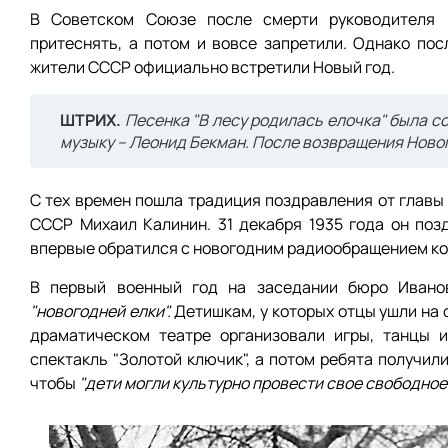
В Советском Союзе после смерти руководителя 
притеснять, а потом и вовсе запретили. Однако по
жители СССР официально встретили Новый год.
ШТРИХ.
Песенка "В лесу родилась елочка" была с
музыку – Леонид Бекман. После возвращения Новог
С тех времен пошла традиция поздравления от главы
СССР Михаил Калинин. 31 декабря 1935 года он позд
впервые обратился с новогодним радиообращением ко
В первый военный год на заседании бюро Иванов
"новогодней елки".
Детишкам, у которых отцы ушли на ф
драматическом театре организовали игры, танцы 
спектакль "Золотой ключик", а потом ребята получил
чтобы
"дети могли культурно провести свое свободное 