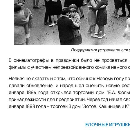
Предприятия устраивали для с
В синематографы в праздники было не прорваться.
фильмы с участием непревзойденного комика немого 
Нельзя не сказать и о том, что обычно к Новому году 
давали объявление, и народ шел оценить новую рест
января 1894 года открылся торговый дом "Е.А. Фоль
принадлежности для предприятий. Через год начал сво
января 1898 года – торговый дом "Зотов, Кашинцев и К
ЕЛОЧНЫЕ ИГРУШКИ