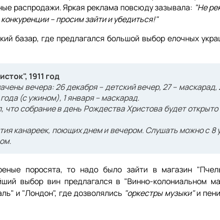
ные распродажи. Яркая реклама повсюду зазывала:
"Не ре
 конкуренции – просим зайти и убедиться!"
кий базар, где предлагался большой выбор елочных укра
сток", 1911 год
чены вечера: 26 декабря – детский вечер, 27 – маскарад, 
ода (с ужином), 1 января – маскарад.
 что собрание в день Рождества Христова будет открыто 
тия канареек, поющих днем и вечером. Слушать можно с 8 
ом.
еные поросята, то надо было зайти в магазин "Пчел
ейший выбор вин предлагался в "Винно-колониальном ма
ль" и "Лондон", где дозволялись
"оркестры музыки"
и пени