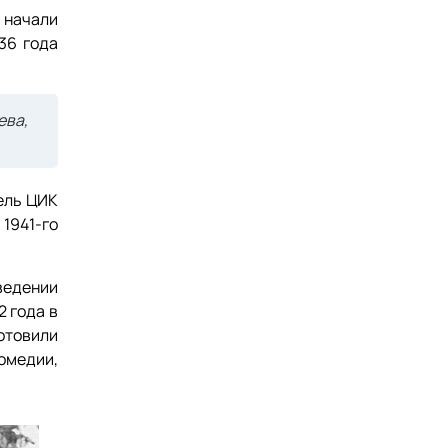
 начали
36 года
ева,
ель ЦИК
1941-го
ведении
2 года в
отовили
омедии,