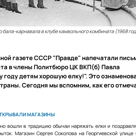
 бала-карнавала в клубе камвольного комбината (1968 год
лавной газете СССР "Правде" напечатали пись
та в члены Политбюро ЦК ВКП(б) Павла
 году детям хорошую елку!". Это ознаменов
траны. Сегодня мы вспомним, как его отмеч
ОТКРЫВАЛИ МАГАЗИНЫ
ьно вошли в традицию обычаи наряжать елки и поздравля
ыток. Магазин Сергея Соколова на Георгиевской улице 