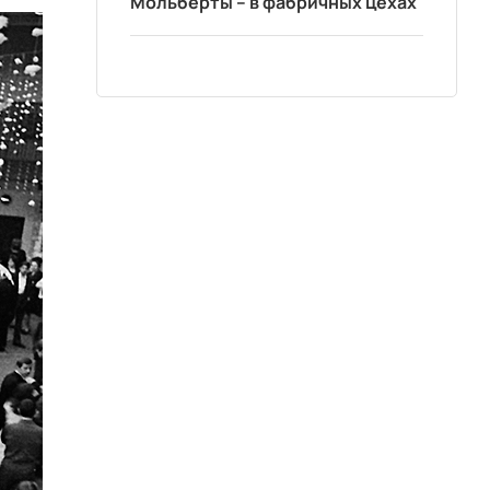
Мольберты – в фабричных цехах