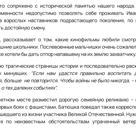
что сопряжено с исторической памятью нашего народа.
еменности недопустимо позволять себе проживать Ива
а взрослых наставников подрастающего поколения, по
ть достойную смену.
, рассказывает о том, какие кинофильмы любили смотр
дашние школьники. Послевоенные мальчишки очень сожалел
же хотели бы дать отпор напавшему на их землю захватчику
ию трагические страницы истории и последовательно рас
 минувших.
"Если нам удастся правильно воспитать 
, больше не повторится. Чтобы войны не было никогда, –
о тех далеких событиях".
четном месте разместил дорогую семейную реликвию – 
первых боях с фашистами. Батюшка поведал также корресп
 ушедшего из жизни участника Великой Отечественной. Ну
я по неизвестным обстоятельствам утраченный вете