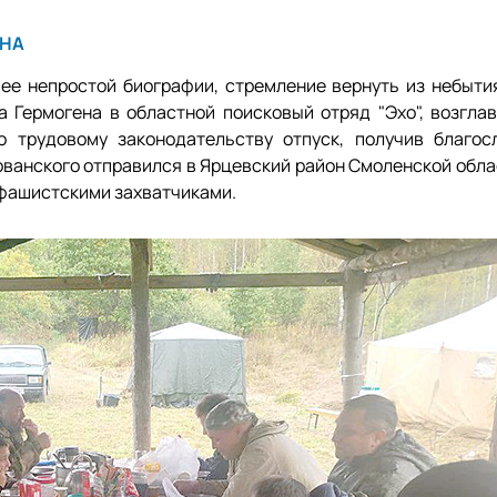
БНА
 ее непростой биографии, стремление вернуть из небыти
а Гермогена в областной поисковый отряд "Эхо", возгла
 трудовому законодательству отпуск, получив благос
ванского отправился в Ярцевский район Смоленской облас
 фашистскими захватчиками.