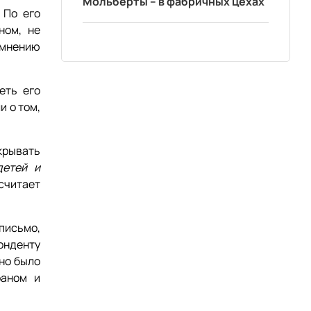
Мольберты – в фабричных цехах
 По его
ном, не
 мнению
еть его
и о том,
.
крывать
детей и
считает
письмо,
онденту
жно было
раном и