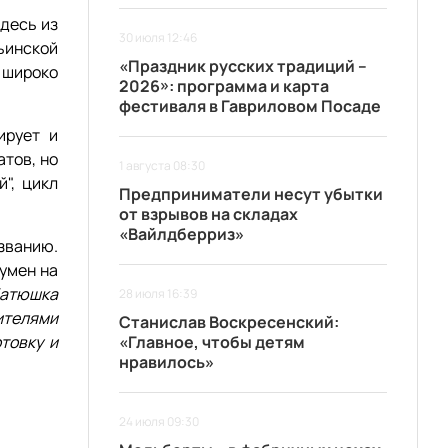
здесь из
30 июля 12:46
ьинской
«Праздник русских традиций –
 широко
2026»: программа и карта
фестиваля в Гавриловом Посаде
ирует и
тов, но
1 августа 08:30
", цикл
Предприниматели несут убытки
от взрывов на складах
«Вайлдберриз»
званию.
умен на
батюшка
28 июля 16:39
дителями
Станислав Воскресенский:
товку и
«Главное, чтобы детям
нравилось»
24 июля 09:30