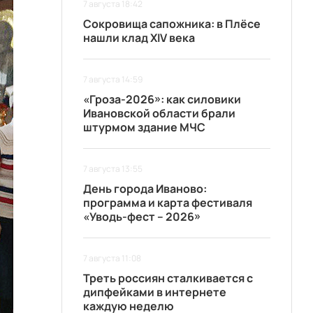
7 августа 18:42
Сокровища сапожника: в Плёсе
нашли клад XIV века
7 августа 14:59
«Гроза-2026»: как силовики
Ивановской области брали
штурмом здание МЧС
7 августа 13:55
День города Иваново:
программа и карта фестиваля
«Уводь-фест – 2026»
7 августа 11:08
Треть россиян сталкивается с
дипфейками в интернете
каждую неделю