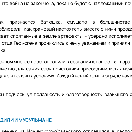
 что война не закончена, пока не будет с надлежащими п
ах, признается батюшка, смущало в большинстве
аблюдали, как храмовый настоятель вместе с ними преод
ает спрятанные в земле артефакты – усердно исполняет
и отца Гермогена прониклись к нему уважением и приняли
ика.
вечном многое перенаправили в сознании юношества, взра
метно для самих себя поисковики присоединились к веч
аже в полевых условиях. Каждый новый день в отряде нач
ен подчеркнул полезность и благотворность взаимного 
ДИЛИ И МУСУЛЬМАНЕ
щенник из Ильинского-Хованского отправился в распо