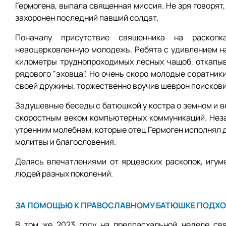
Гермогена, выпала священная миссия. Не зря говорят,
захоронен последний павший солдат.
Поначалу присутствие священника на раскопк
невоцерковленную молодежь. Ребята с удивлением н
километры труднопроходимых лесных чащоб, откапыв
рядового "эховца". Но очень скоро молодые соратник
своей дружины, торжественно вручив шеврон поисков
Задушевные беседы с батюшкой у костра о земном и 
скоростным веком компьютерных коммуникаций. Неза
утренним молебнам, которые отец Гермоген исполнял д
молитвы и благословения.
Делясь впечатлениями от ярцевских раскопок, игум
людей разных поколений.
ЗА ПОМОЩЬЮ К ПРАВОСЛАВНОМУ БАТЮШКЕ ПОДХО
В том же 2023 году на предпасхальной неделе свя