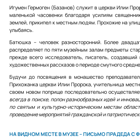
Игумен Гермоген (Базанов) служит в церкви Илии Прор
маленькой часовенки благодаря усилиям священник
землей, прикипел к местным людям. Прохожие на улиц
улыбаясь.
Батюшка – человек разносторонний. Более двадцат
распределяет по пяти музейным залам предметы стари
прежде всего исследователь, писатель, создавший
художественных рассказов о периоде смутного средне
Будучи до посвящения в монашество преподавател
Прихожанка церкви Илии Пророка, учительница местно
своем новом поприще последовательно осуществляе
всегда в поиске, полон разнообразных идей и иннова
по святым и культурно-историческим местам облас
проведение мероприятий гражданской и патриотическ
НА ВИДНОМ МЕСТЕ В МУЗЕЕ – ПИСЬМО ПРАДЕДА С 