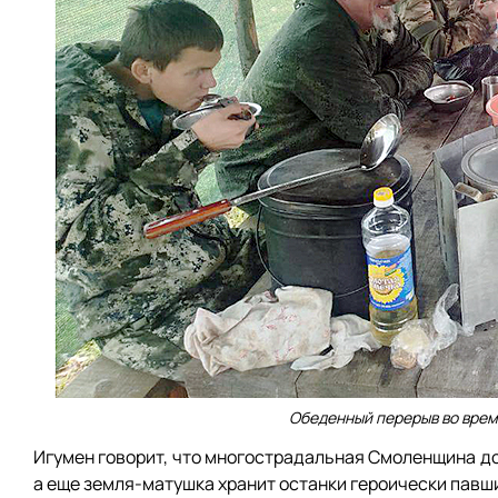
Обеденный перерыв во врем
Игумен говорит, что многострадальная Смоленщина до
а еще земля-матушка хранит останки героически павш