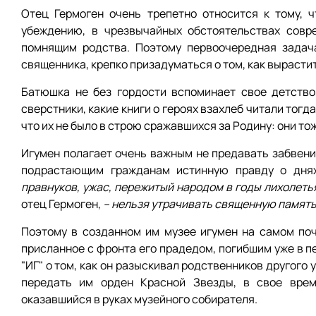
Отец Гермоген очень трепетно относится к тому, 
убеждению, в чрезвычайных обстоятельствах совр
помнящим родства. Поэтому первоочередная задач
священника, крепко призадуматься о том, как вырасти
Батюшка не без гордости вспоминает свое детство
сверстники, какие книги о героях взахлеб читали тог
что их не было в строю сражавшихся за Родину: они то
Игумен полагает очень важным не предавать забвен
подрастающим гражданам истинную правду о днях
правнуков, ужас, пережитый народом в годы лихолетья
отец Гермоген,
– нельзя утрачивать священную память 
Поэтому в созданном им музее игумен на самом по
присланное с фронта его прадедом, погибшим уже в 
"ИГ" о том, как он разыскивал родственников другого
передать им орден Красной Звезды, в свое врем
оказавшийся в руках музейного собирателя.