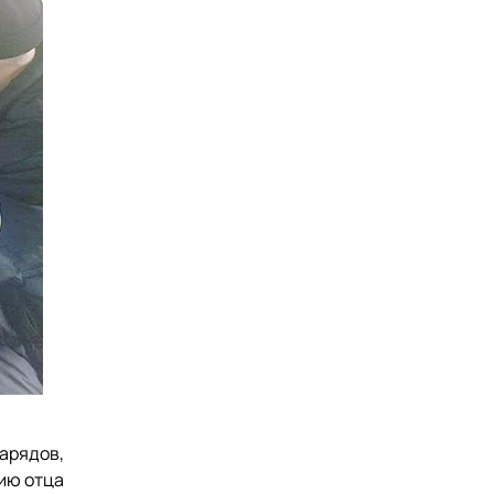
нарядов,
нию отца