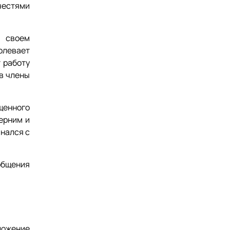
очестями
 своем
олевает
 работу
 в члены
щенного
ерним и
инался с
общения
ложение