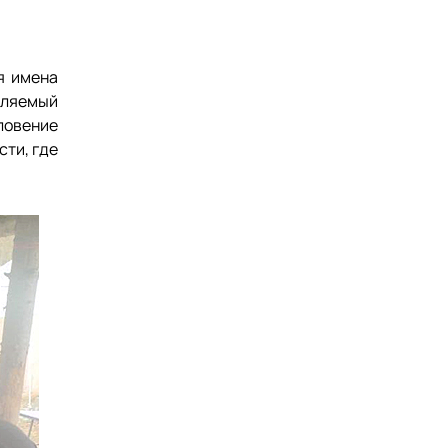
я имена
вляемый
ловение
ти, где