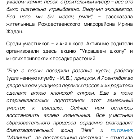
ужасом: камни, песок, строительный мусор – всё это
было тщательно утрамбовано. Выручил экскаватор.
Без него мы бы месяц рыли", –
рассказала
жительница Рождественского микрорайона Ирина
Жадан.
Среди участников – и 4-­я школа. Активные родители
организовали здесь акцию "Украшаем школу" и
многих привлекли к посадке растений.
"Еще с весны посадили розовые кусты, рабатку
(удлиненную клумбу. –
И. Б.
)
примулы. А 7 сентября во
дворе школы учащиеся первых классов и их родители
сделали аллею японской спиреи. Еще в июне
старшеклассники подготовили этот земельный
участок к высадке. Сейчас нам осталось
восстановить аллею кизильника. Все участники
образовательного процесса сердечно благодарят
благотворительный фонд "Ива" и
питомник
"Малинки" за поставленные растения",
– отметила