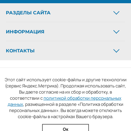
РАЗДЕЛЫ САЙТА
Новости
ИНФОРМАЦИЯ
Статьи
Фоторепортажи
О газете
Архив газеты
КОНТАКТЫ
Рекламодателям
Официальные документы
Контакты
Телефон:
+7 (4932) 41-94-81
Новости партнёров
СМИ: «Ивановская газета - сайт». Реестровая запись 06.11.2019
Email:
ivgazeta@bk.ru
серия ЭЛ № ФС 77 - 77098, зарегистрировано Роскомнадзором.
Реклама:
igreklama@bk.ru
Этот сайт использует cookie-файлы и другие технологии
Учредитель: БУ «Ивановские газеты».
Подписка:
igpodpiska@bk.ru
(сервис Яндекс.Метрика). Продолжая использовать сайт,
Главный редактор: Кузьмичев А.Е. Копирование материалов
Вы даете согласие на их сбор и обработку, в
без ссылки на сайт запрещено
соответствии с
политикой обработки персональных
Условия использования сайта
Политика обработки
данных
, размещенной в разделе «Политика обработки
персональных данных». Вы всегда можете отключить
персональных данных
cookie-файлы в настройках Вашего браузера.
Разработка и поддержка сайта
thisislogic.ru
Ок