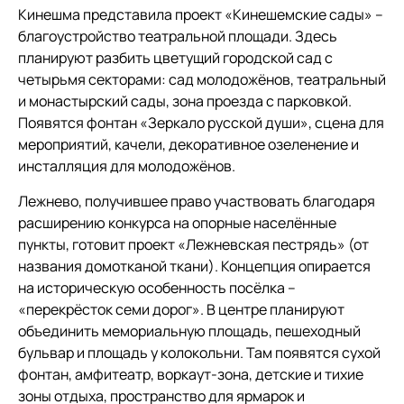
Кинешма представила проект «Кинешемские сады» –
благоустройство театральной площади. Здесь
планируют разбить цветущий городской сад с
четырьмя секторами: сад молодожёнов, театральный
и монастырский сады, зона проезда с парковкой.
Появятся фонтан «Зеркало русской души», сцена для
мероприятий, качели, декоративное озеленение и
инсталляция для молодожёнов.
Лежнево, получившее право участвовать благодаря
расширению конкурса на опорные населённые
пункты, готовит проект «Лежневская пестрядь» (от
названия домотканой ткани). Концепция опирается
на историческую особенность посёлка –
«перекрёсток семи дорог». В центре планируют
объединить мемориальную площадь, пешеходный
бульвар и площадь у колокольни. Там появятся сухой
фонтан, амфитеатр, воркаут-зона, детские и тихие
зоны отдыха, пространство для ярмарок и