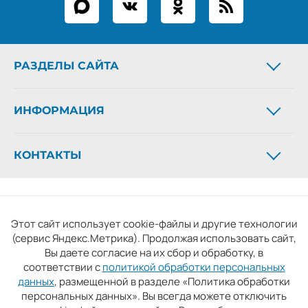
РАЗДЕЛЫ САЙТА
Новости
ИНФОРМАЦИЯ
Статьи
Фоторепортажи
О газете
Архив газеты
КОНТАКТЫ
Рекламодателям
Официальные документы
Контакты
Телефон:
+7 (4932) 41-94-81
Новости партнёров
СМИ: «Ивановская газета - сайт». Реестровая запись 06.11.2019
Email:
ivgazeta@bk.ru
серия ЭЛ № ФС 77 - 77098, зарегистрировано Роскомнадзором.
Реклама:
igreklama@bk.ru
Этот сайт использует cookie-файлы и другие технологии
Учредитель: БУ «Ивановские газеты».
Подписка:
igpodpiska@bk.ru
(сервис Яндекс.Метрика). Продолжая использовать сайт,
Главный редактор: Кузьмичев А.Е. Копирование материалов
Вы даете согласие на их сбор и обработку, в
без ссылки на сайт запрещено
соответствии с
политикой обработки персональных
Условия использования сайта
Политика обработки
данных
, размещенной в разделе «Политика обработки
персональных данных». Вы всегда можете отключить
персональных данных